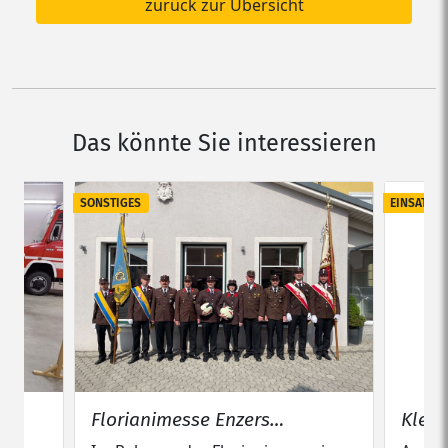
zurück zur Übersicht
Das könnte Sie interessieren
SONSTIGES
EINSATZ
Klei
Florianimesse Enzers…