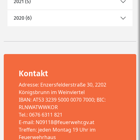
2021 (5)
2020 (6)
Kontakt
Adresse: Enzersfelderstraße 30, 2202
Königsbrunn im Weinviertel
IBAN: AT53 3239 5000 0070 7000; BIC:
RLNWATWWKOR
Tel.: 0676 6311 821
E-mail:
N09118@feuerwehr.gv.at
Treffen: jeden Montag 19 Uhr im
Feuerwehrhaus