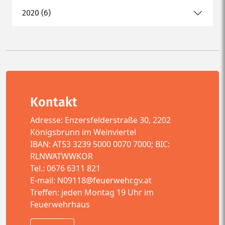
2020 (6)
Kontakt
Adresse: Enzersfelderstraße 30, 2202
Königsbrunn im Weinviertel
IBAN: AT53 3239 5000 0070 7000; BIC:
RLNWATWWKOR
Tel.: 0676 6311 821
E-mail:
N09118@feuerwehr.gv.at
Treffen: jeden Montag 19 Uhr im
Feuerwehrhaus